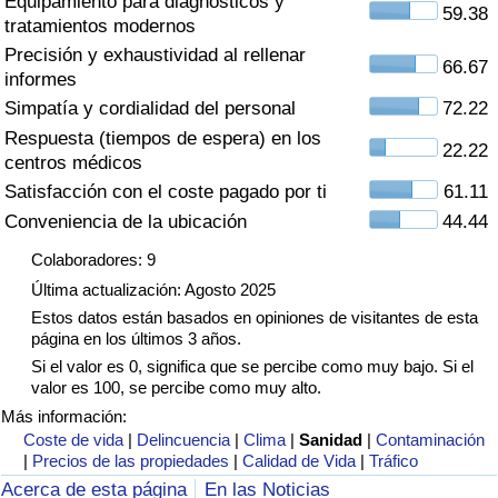
Equipamiento para diagnósticos y
Índice de criminalidad por país
59.38
tratamientos modernos
Precisión y exhaustividad al rellenar
Sanidad
66.67
informes
Simpatía y cordialidad del personal
72.22
Índice de Sanidad (Actual)
Respuesta (tiempos de espera) en los
22.22
centros médicos
Índice de Sanidad
Satisfacción con el coste pagado por ti
61.11
Conveniencia de la ubicación
44.44
Índice de Sanidad por País
Colaboradores: 9
Última actualización: Agosto 2025
Contaminación
Estos datos están basados en opiniones de visitantes de esta
página en los últimos 3 años.
Índice de Contaminación (Actual)
Si el valor es 0, significa que se percibe como muy bajo. Si el
valor es 100, se percibe como muy alto.
Índice de contaminación
Más información:
Coste de vida
|
Delincuencia
|
Clima
|
Sanidad
|
Contaminación
|
Precios de las propiedades
|
Calidad de Vida
|
Tráfico
Índice de Contaminación por País
Acerca de esta página
En las Noticias