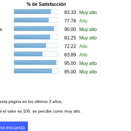
% de Satisfacción
83.33
Muy alto
77.78
Alto
s
90.00
Muy alto
81.25
Muy alto
72.22
Alto
63.89
Alto
95.00
Muy alto
85.00
Muy alto
esta página en los últimos 3 años.
Si el valor es 100, se percibe como muy alto.
una encuesta