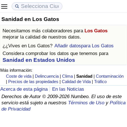
Sanidad en Los Gatos
Coste de vida
Precios de las propiedades
Calidad de Vida
Necesitamos más colaboradores para
Los Gatos
Índice de Costo de Vida (Actual)
Índice de Precios de Inmuebles (Actual)
Índice de Calidad de Vida
mejorar la calidad de nuestros datos.
¿¿Vives en
Los Gatos
?
Añadir datospara Los Gatos
Índice de Costo de Vida
Índice de Precios de Inmuebles
Índice de Calidad de Vida (Actual)
Considera comprobar los datos que tenemos para
Sanidad en Estados Unidos
Índice de costo de vida por país
Índice de Precios de Inmuebles por País
Índice de calidad de vida por país
Más información:
Coste de vida
|
Delincuencia
|
Clima
|
Sanidad
|
Contaminación
en aqaba
Delincuencia
|
Precios de las propiedades
|
Calidad de Vida
|
Tráfico
Acerca de esta página
En las Noticias
Calificación del Índice de Criminalidad
Derechos de Autor © 2009-2026 Numbeo. El uso de este
(Actual)
servicio está sujeto a nuestros
Términos de Uso
y
Política
de Privacidad
Índice de Criminalidad