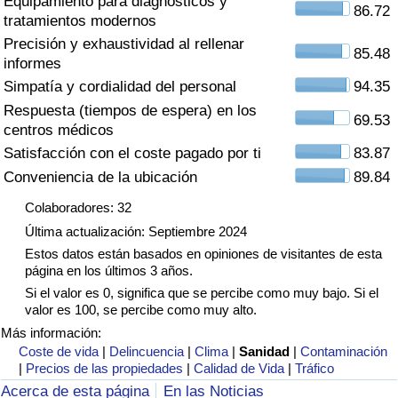
Equipamiento para diagnósticos y
Índice de criminalidad por país
86.72
tratamientos modernos
Precisión y exhaustividad al rellenar
Sanidad
85.48
informes
Simpatía y cordialidad del personal
94.35
Índice de Sanidad (Actual)
Respuesta (tiempos de espera) en los
69.53
centros médicos
Índice de Sanidad
Satisfacción con el coste pagado por ti
83.87
Conveniencia de la ubicación
89.84
Índice de Sanidad por País
Colaboradores: 32
Última actualización: Septiembre 2024
Contaminación
Estos datos están basados en opiniones de visitantes de esta
página en los últimos 3 años.
Índice de Contaminación (Actual)
Si el valor es 0, significa que se percibe como muy bajo. Si el
valor es 100, se percibe como muy alto.
Índice de contaminación
Más información:
Coste de vida
|
Delincuencia
|
Clima
|
Sanidad
|
Contaminación
|
Precios de las propiedades
|
Calidad de Vida
|
Tráfico
Índice de Contaminación por País
Acerca de esta página
En las Noticias