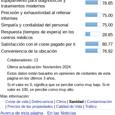
Equipamiento para diagnósticos y
Índice de criminalidad por país
78.85
tratamientos modernos
Precisión y exhaustividad al rellenar
Sanidad
75.00
informes
Simpatía y cordialidad del personal
75.00
Índice de Sanidad (Actual)
Respuesta (tiempos de espera) en los
28.85
centros médicos
Índice de Sanidad
Satisfacción con el coste pagado por ti
80.77
Conveniencia de la ubicación
76.92
Índice de Sanidad por País
Colaboradores: 13
Última actualización: Noviembre 2024
Contaminación
Estos datos están basados en opiniones de visitantes de esta
página en los últimos 3 años.
Índice de Contaminación (Actual)
Si el valor es 0, significa que se percibe como muy bajo. Si el
valor es 100, se percibe como muy alto.
Índice de contaminación
Más información:
Coste de vida
|
Delincuencia
|
Clima
|
Sanidad
|
Contaminación
|
Precios de las propiedades
|
Calidad de Vida
|
Tráfico
Índice de Contaminación por País
Acerca de esta página
En las Noticias