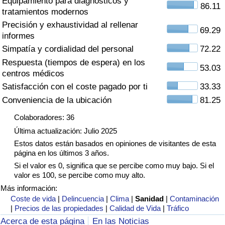
Equipamiento para diagnósticos y
Índice de criminalidad por país
86.11
tratamientos modernos
Precisión y exhaustividad al rellenar
Sanidad
69.29
informes
Simpatía y cordialidad del personal
72.22
Índice de Sanidad (Actual)
Respuesta (tiempos de espera) en los
53.03
centros médicos
Índice de Sanidad
Satisfacción con el coste pagado por ti
33.33
Conveniencia de la ubicación
81.25
Índice de Sanidad por País
Colaboradores: 36
Última actualización: Julio 2025
Contaminación
Estos datos están basados en opiniones de visitantes de esta
página en los últimos 3 años.
Índice de Contaminación (Actual)
Si el valor es 0, significa que se percibe como muy bajo. Si el
valor es 100, se percibe como muy alto.
Índice de contaminación
Más información:
Coste de vida
|
Delincuencia
|
Clima
|
Sanidad
|
Contaminación
|
Precios de las propiedades
|
Calidad de Vida
|
Tráfico
Índice de Contaminación por País
Acerca de esta página
En las Noticias