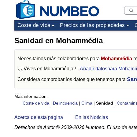
Coste de vida
Precios de las propiedades
Sanidad en Mohammédia
Necesitamos más colaboradores para
Mohammédia
me
¿¿Vives en
Mohammédia
?
Añadir datospara Moham
San
Considera comprobar los datos que tenemos para
Más información:
Coste de vida
|
Delincuencia
|
Clima
|
Sanidad
|
Contamina
Acerca de esta página
En las Noticias
Derechos de Autor © 2009-2026 Numbeo. El uso de este 