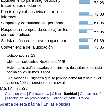
Equipamiento para diagnósticos y
Índice de criminalidad por país
78.26
tratamientos modernos
Precisión y exhaustividad al rellenar
Sanidad
72.83
informes
Simpatía y cordialidad del personal
61.96
Índice de Sanidad (Actual)
Respuesta (tiempos de espera) en los
57.95
centros médicos
Índice de Sanidad
Satisfacción con el coste pagado por ti
61.36
Conveniencia de la ubicación
73.86
Índice de Sanidad por País
Colaboradores: 23
Última actualización: Noviembre 2025
Contaminación
Estos datos están basados en opiniones de visitantes de esta
página en los últimos 3 años.
Índice de Contaminación (Actual)
Si el valor es 0, significa que se percibe como muy bajo. Si el
valor es 100, se percibe como muy alto.
Índice de contaminación
Más información:
Coste de vida
|
Delincuencia
|
Clima
|
Sanidad
|
Contaminación
|
Precios de las propiedades
|
Calidad de Vida
|
Tráfico
Índice de Contaminación por País
Acerca de esta página
En las Noticias