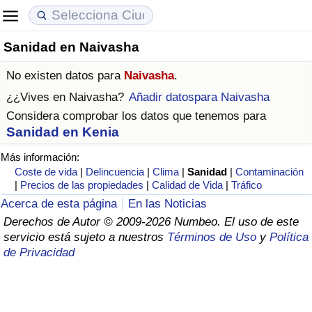
Sanidad en Naivasha
Coste de vida
Precios de las propiedades
Calidad de Vida
No existen datos para
Naivasha
.
Índice de Costo de Vida (Actual)
Índice de Precios de Inmuebles (Actual)
Índice de Calidad de Vida
¿¿Vives en
Naivasha
?
Añadir datospara Naivasha
Considera comprobar los datos que tenemos para
Índice de Costo de Vida
Índice de Precios de Inmuebles
Índice de Calidad de Vida (Actual)
Sanidad en Kenia
Más información:
Índice de costo de vida por país
Índice de Precios de Inmuebles por País
Índice de calidad de vida por país
Coste de vida
|
Delincuencia
|
Clima
|
Sanidad
|
Contaminación
|
Precios de las propiedades
|
Calidad de Vida
|
Tráfico
en aqaba
Delincuencia
Acerca de esta página
En las Noticias
Derechos de Autor © 2009-2026 Numbeo. El uso de este
Calificación del Índice de Criminalidad
servicio está sujeto a nuestros
Términos de Uso
y
Política
(Actual)
de Privacidad
Índice de Criminalidad