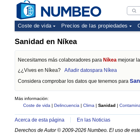
Coste de vida
Precios de las propiedades
Sanidad en Níkea
Necesitamos más colaboradores para
Níkea
mejorar la
¿¿Vives en
Níkea
?
Añadir datospara Níkea
San
Considera comprobar los datos que tenemos para
Más información:
Coste de vida
|
Delincuencia
|
Clima
|
Sanidad
|
Contamina
Acerca de esta página
En las Noticias
Derechos de Autor © 2009-2026 Numbeo. El uso de este 