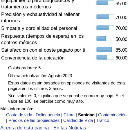
Equipamiento para diagnósticos y
Índice de criminalidad por país
65.00
tratamientos modernos
Precisión y exhaustividad al rellenar
Sanidad
70.00
informes
Simpatía y cordialidad del personal
70.00
Índice de Sanidad (Actual)
Respuesta (tiempos de espera) en los
50.00
centros médicos
Índice de Sanidad
Satisfacción con el coste pagado por ti
85.00
Conveniencia de la ubicación
60.00
Índice de Sanidad por País
Colaboradores: 5
Última actualización: Agosto 2023
Contaminación
Estos datos están basados en opiniones de visitantes de esta
página en los últimos 3 años.
Índice de Contaminación (Actual)
Si el valor es 0, significa que se percibe como muy bajo. Si el
valor es 100, se percibe como muy alto.
Índice de contaminación
Más información:
Coste de vida
|
Delincuencia
|
Clima
|
Sanidad
|
Contaminación
|
Precios de las propiedades
|
Calidad de Vida
|
Tráfico
Índice de Contaminación por País
Acerca de esta página
En las Noticias