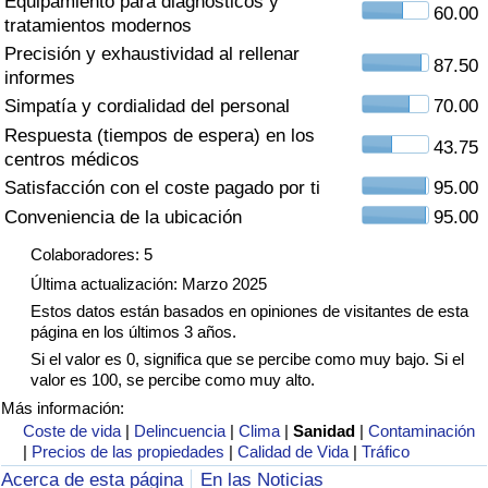
Equipamiento para diagnósticos y
Índice de criminalidad por país
60.00
tratamientos modernos
Precisión y exhaustividad al rellenar
Sanidad
87.50
informes
Simpatía y cordialidad del personal
70.00
Índice de Sanidad (Actual)
Respuesta (tiempos de espera) en los
43.75
centros médicos
Índice de Sanidad
Satisfacción con el coste pagado por ti
95.00
Conveniencia de la ubicación
95.00
Índice de Sanidad por País
Colaboradores: 5
Última actualización: Marzo 2025
Contaminación
Estos datos están basados en opiniones de visitantes de esta
página en los últimos 3 años.
Índice de Contaminación (Actual)
Si el valor es 0, significa que se percibe como muy bajo. Si el
valor es 100, se percibe como muy alto.
Índice de contaminación
Más información:
Coste de vida
|
Delincuencia
|
Clima
|
Sanidad
|
Contaminación
|
Precios de las propiedades
|
Calidad de Vida
|
Tráfico
Índice de Contaminación por País
Acerca de esta página
En las Noticias