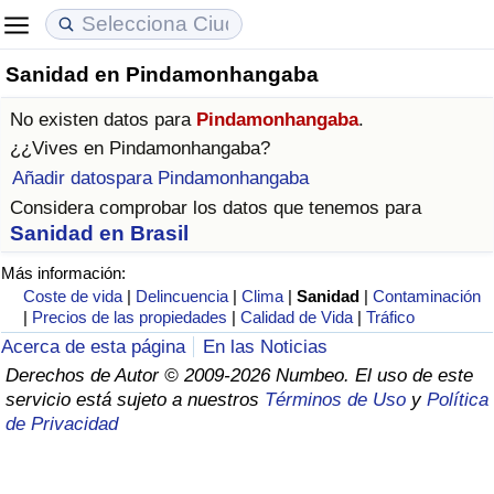
Sanidad en Pindamonhangaba
Coste de vida
Precios de las propiedades
Calidad de Vida
No existen datos para
Pindamonhangaba
.
Índice de Costo de Vida (Actual)
Índice de Precios de Inmuebles (Actual)
Índice de Calidad de Vida
¿¿Vives en
Pindamonhangaba
?
Añadir datospara Pindamonhangaba
Índice de Costo de Vida
Índice de Precios de Inmuebles
Índice de Calidad de Vida (Actual)
Considera comprobar los datos que tenemos para
Sanidad en Brasil
Índice de costo de vida por país
Índice de Precios de Inmuebles por País
Índice de calidad de vida por país
Más información:
Coste de vida
|
Delincuencia
|
Clima
|
Sanidad
|
Contaminación
en aqaba
Delincuencia
|
Precios de las propiedades
|
Calidad de Vida
|
Tráfico
Acerca de esta página
En las Noticias
Calificación del Índice de Criminalidad
Derechos de Autor © 2009-2026 Numbeo. El uso de este
(Actual)
servicio está sujeto a nuestros
Términos de Uso
y
Política
de Privacidad
Índice de Criminalidad