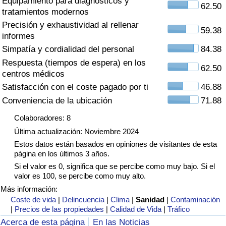
Equipamiento para diagnósticos y
Índice de criminalidad por país
62.50
tratamientos modernos
Precisión y exhaustividad al rellenar
Sanidad
59.38
informes
Simpatía y cordialidad del personal
84.38
Índice de Sanidad (Actual)
Respuesta (tiempos de espera) en los
62.50
centros médicos
Índice de Sanidad
Satisfacción con el coste pagado por ti
46.88
Conveniencia de la ubicación
71.88
Índice de Sanidad por País
Colaboradores: 8
Última actualización: Noviembre 2024
Contaminación
Estos datos están basados en opiniones de visitantes de esta
página en los últimos 3 años.
Índice de Contaminación (Actual)
Si el valor es 0, significa que se percibe como muy bajo. Si el
valor es 100, se percibe como muy alto.
Índice de contaminación
Más información:
Coste de vida
|
Delincuencia
|
Clima
|
Sanidad
|
Contaminación
|
Precios de las propiedades
|
Calidad de Vida
|
Tráfico
Índice de Contaminación por País
Acerca de esta página
En las Noticias