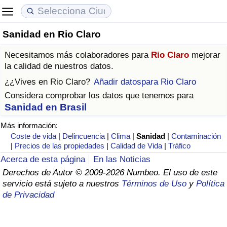
Sanidad en Rio Claro
Coste de vida
Precios de las propiedades
Calidad de Vida
Necesitamos más colaboradores para
Rio Claro
mejorar
Índice de Costo de Vida (Actual)
Índice de Precios de Inmuebles (Actual)
Índice de Calidad de Vida
la calidad de nuestros datos.
¿¿Vives en
Rio Claro
?
Añadir datospara Rio Claro
Índice de Costo de Vida
Índice de Precios de Inmuebles
Índice de Calidad de Vida (Actual)
Considera comprobar los datos que tenemos para
Sanidad en Brasil
Índice de costo de vida por país
Índice de Precios de Inmuebles por País
Índice de calidad de vida por país
Más información:
Coste de vida
|
Delincuencia
|
Clima
|
Sanidad
|
Contaminación
en aqaba
Delincuencia
|
Precios de las propiedades
|
Calidad de Vida
|
Tráfico
Acerca de esta página
En las Noticias
Calificación del Índice de Criminalidad
Derechos de Autor © 2009-2026 Numbeo. El uso de este
(Actual)
servicio está sujeto a nuestros
Términos de Uso
y
Política
de Privacidad
Índice de Criminalidad