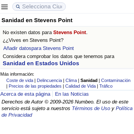
Sanidad en Stevens Point
Coste de vida
Precios de las propiedades
Calidad de Vida
No existen datos para
Stevens Point
.
Índice de Costo de Vida (Actual)
Índice de Precios de Inmuebles (Actual)
Índice de Calidad de Vida
¿¿Vives en
Stevens Point
?
Añadir datospara Stevens Point
Índice de Costo de Vida
Índice de Precios de Inmuebles
Índice de Calidad de Vida (Actual)
Considera comprobar los datos que tenemos para
Sanidad en Estados Unidos
Índice de costo de vida por país
Índice de Precios de Inmuebles por País
Índice de calidad de vida por país
Más información:
Coste de vida
|
Delincuencia
|
Clima
|
Sanidad
|
Contaminación
en aqaba
Delincuencia
|
Precios de las propiedades
|
Calidad de Vida
|
Tráfico
Acerca de esta página
En las Noticias
Calificación del Índice de Criminalidad
Derechos de Autor © 2009-2026 Numbeo. El uso de este
(Actual)
servicio está sujeto a nuestros
Términos de Uso
y
Política
de Privacidad
Índice de Criminalidad