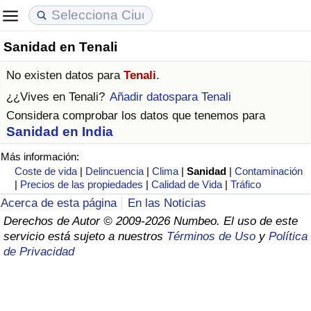
Sanidad en Tenali
Coste de vida
Precios de las propiedades
Calidad de Vida
No existen datos para
Tenali
.
Índice de Costo de Vida (Actual)
Índice de Precios de Inmuebles (Actual)
Índice de Calidad de Vida
¿¿Vives en
Tenali
?
Añadir datospara Tenali
Considera comprobar los datos que tenemos para
Índice de Costo de Vida
Índice de Precios de Inmuebles
Índice de Calidad de Vida (Actual)
Sanidad en India
Más información:
Índice de costo de vida por país
Índice de Precios de Inmuebles por País
Índice de calidad de vida por país
Coste de vida
|
Delincuencia
|
Clima
|
Sanidad
|
Contaminación
|
Precios de las propiedades
|
Calidad de Vida
|
Tráfico
en aqaba
Delincuencia
Acerca de esta página
En las Noticias
Derechos de Autor © 2009-2026 Numbeo. El uso de este
Calificación del Índice de Criminalidad
servicio está sujeto a nuestros
Términos de Uso
y
Política
(Actual)
de Privacidad
Índice de Criminalidad