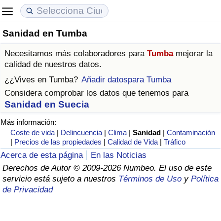
Sanidad en Tumba
Coste de vida
Precios de las propiedades
Calidad de Vida
Necesitamos más colaboradores para
Tumba
mejorar la
Índice de Costo de Vida (Actual)
Índice de Precios de Inmuebles (Actual)
Índice de Calidad de Vida
calidad de nuestros datos.
¿¿Vives en
Tumba
?
Añadir datospara Tumba
Índice de Costo de Vida
Índice de Precios de Inmuebles
Índice de Calidad de Vida (Actual)
Considera comprobar los datos que tenemos para
Sanidad en Suecia
Índice de costo de vida por país
Índice de Precios de Inmuebles por País
Índice de calidad de vida por país
Más información:
Coste de vida
|
Delincuencia
|
Clima
|
Sanidad
|
Contaminación
en aqaba
Delincuencia
|
Precios de las propiedades
|
Calidad de Vida
|
Tráfico
Acerca de esta página
En las Noticias
Calificación del Índice de Criminalidad
Derechos de Autor © 2009-2026 Numbeo. El uso de este
(Actual)
servicio está sujeto a nuestros
Términos de Uso
y
Política
de Privacidad
Índice de Criminalidad