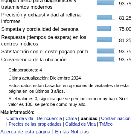
Equipamiento para diagnósticos y
Índice de criminalidad por país
93.75
tratamientos modernos
Precisión y exhaustividad al rellenar
Sanidad
81.25
informes
Simpatía y cordialidad del personal
75.00
Índice de Sanidad (Actual)
Respuesta (tiempos de espera) en los
81.25
centros médicos
Índice de Sanidad
Satisfacción con el coste pagado por ti
93.75
Conveniencia de la ubicación
93.75
Índice de Sanidad por País
Colaboradores: 4
Última actualización: Diciembre 2024
Contaminación
Estos datos están basados en opiniones de visitantes de esta
página en los últimos 3 años.
Índice de Contaminación (Actual)
Si el valor es 0, significa que se percibe como muy bajo. Si el
valor es 100, se percibe como muy alto.
Índice de contaminación
Más información:
Coste de vida
|
Delincuencia
|
Clima
|
Sanidad
|
Contaminación
|
Precios de las propiedades
|
Calidad de Vida
|
Tráfico
Índice de Contaminación por País
Acerca de esta página
En las Noticias