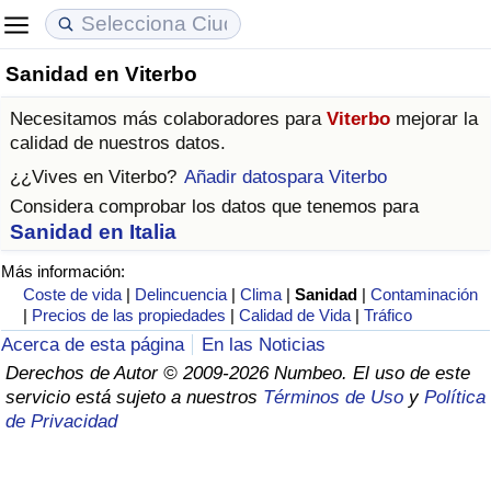
Sanidad en Viterbo
Coste de vida
Precios de las propiedades
Calidad de Vida
Necesitamos más colaboradores para
Viterbo
mejorar la
Índice de Costo de Vida (Actual)
Índice de Precios de Inmuebles (Actual)
Índice de Calidad de Vida
calidad de nuestros datos.
¿¿Vives en
Viterbo
?
Añadir datospara Viterbo
Índice de Costo de Vida
Índice de Precios de Inmuebles
Índice de Calidad de Vida (Actual)
Considera comprobar los datos que tenemos para
Sanidad en Italia
Índice de costo de vida por país
Índice de Precios de Inmuebles por País
Índice de calidad de vida por país
Más información:
Coste de vida
|
Delincuencia
|
Clima
|
Sanidad
|
Contaminación
en aqaba
Delincuencia
|
Precios de las propiedades
|
Calidad de Vida
|
Tráfico
Acerca de esta página
En las Noticias
Calificación del Índice de Criminalidad
Derechos de Autor © 2009-2026 Numbeo. El uso de este
(Actual)
servicio está sujeto a nuestros
Términos de Uso
y
Política
de Privacidad
Índice de Criminalidad