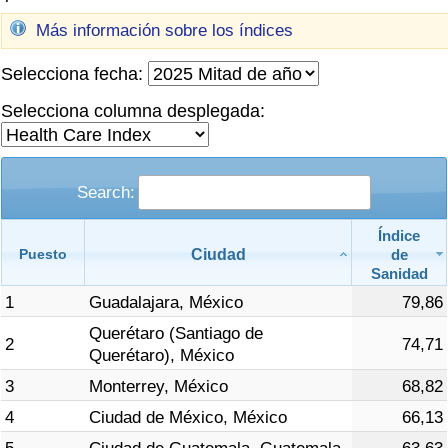
Índice de criminalidad por país
Más información sobre los índices
Sanidad
Selecciona fecha:
Selecciona columna desplegada:
Índice de Sanidad (Actual)
Índice de Sanidad
Search:
Índice de Sanidad por País
Índice
Ciudad
de
Puesto
Contaminación
Sanidad
1
Guadalajara, México
79,86
Índice de Contaminación (Actual)
Querétaro (Santiago de
2
74,71
Querétaro), México
Índice de contaminación
3
Monterrey, México
68,82
Índice de Contaminación por País
4
Ciudad de México, México
66,13