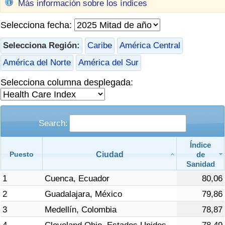
Más información sobre los índices
Índice de criminalidad por país
Selecciona fecha:
Sanidad
Selecciona Región:
Caribe
América Central
Índice de Sanidad (Actual)
América del Norte
América del Sur
Índice de Sanidad
Selecciona columna desplegada:
Índice de Sanidad por País
Search:
Contaminación
Índice
Ciudad
de
Puesto
Índice de Contaminación (Actual)
Sanidad
1
Cuenca, Ecuador
80,06
Índice de contaminación
2
Guadalajara, México
79,86
Índice de Contaminación por País
3
Medellín, Colombia
78,87