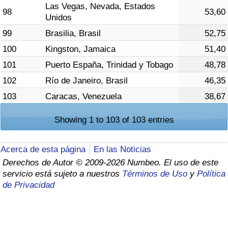
Las Vegas, Nevada, Estados
98
53,60
Unidos
99
Brasilia, Brasil
52,75
100
Kingston, Jamaica
51,40
101
Puerto España, Trinidad y Tobago
48,78
102
Río de Janeiro, Brasil
46,35
103
Caracas, Venezuela
38,67
Showing 1 to 103 of 103 entries
Acerca de esta página
En las Noticias
Derechos de Autor © 2009-2026 Numbeo. El uso de este
servicio está sujeto a nuestros
Términos de Uso
y
Política
de Privacidad