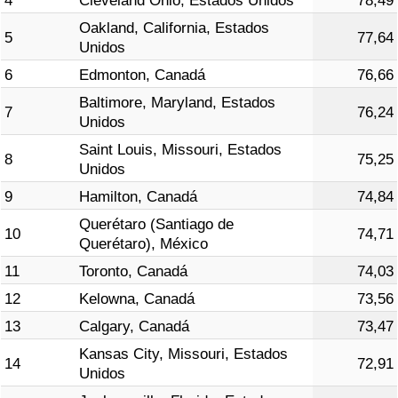
4
Cleveland Ohio, Estados Unidos
78,49
Tráfico
Oakland, California, Estados
5
77,64
Unidos
Índice de Tráfico
6
Edmonton, Canadá
76,66
Baltimore, Maryland, Estados
Índice de Tráfico (Actual)
7
76,24
Unidos
Saint Louis, Missouri, Estados
Índice de Tráfico por País
8
75,25
Unidos
9
Hamilton, Canadá
74,84
Querétaro (Santiago de
10
74,71
Querétaro), México
11
Toronto, Canadá
74,03
12
Kelowna, Canadá
73,56
13
Calgary, Canadá
73,47
Kansas City, Missouri, Estados
14
72,91
Unidos