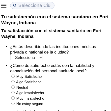
Tu satisfacción con el sistema sanitario en Fort
Coste de vida
Precios de las propiedades
Calidad de Vida
Wayne, Indiana
Tu satisfacción con el sistema sanitario en Fort
Índice de Costo de Vida (Actual)
Índice de Precios de Inmuebles (Actual)
Índice de Calidad de Vida
Wayne, Indiana
Índice de Costo de Vida
Índice de Precios de Inmuebles
Índice de Calidad de Vida (Actual)
¿Estás describiendo las instituciones médicas
privada o national de la ciudad?
Índice de costo de vida por país
Índice de Precios de Inmuebles por País
Índice de calidad de vida por país
¿Cómo de satisfecho estás con la habilidad y
en aqaba
Delincuencia
capacitación del personal sanitario local?
Muy Satisfecho
Calificación del Índice de Criminalidad
Algo Satisfecho
Neutral
(Actual)
Algo Insatisfecho
Muy Insatisfecho
Índice de Criminalidad
No estoy seguro