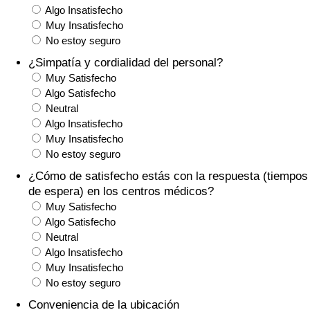
Algo Insatisfecho
Tráfico
Muy Insatisfecho
No estoy seguro
Índice de Tráfico
¿Simpatía y cordialidad del personal?
Muy Satisfecho
Índice de Tráfico (Actual)
Algo Satisfecho
Neutral
Índice de Tráfico por País
Algo Insatisfecho
Muy Insatisfecho
No estoy seguro
¿Cómo de satisfecho estás con la respuesta (tiempos
de espera) en los centros médicos?
Muy Satisfecho
Algo Satisfecho
Neutral
Algo Insatisfecho
Muy Insatisfecho
No estoy seguro
Conveniencia de la ubicación