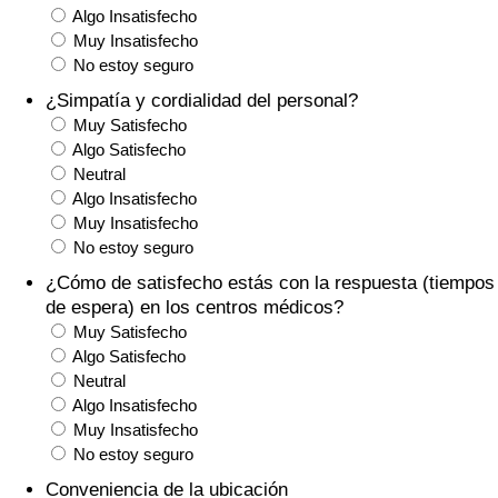
Algo Insatisfecho
Tráfico
Muy Insatisfecho
No estoy seguro
Índice de Tráfico
¿Simpatía y cordialidad del personal?
Muy Satisfecho
Índice de Tráfico (Actual)
Algo Satisfecho
Neutral
Índice de Tráfico por País
Algo Insatisfecho
Muy Insatisfecho
No estoy seguro
¿Cómo de satisfecho estás con la respuesta (tiempos
de espera) en los centros médicos?
Muy Satisfecho
Algo Satisfecho
Neutral
Algo Insatisfecho
Muy Insatisfecho
No estoy seguro
Conveniencia de la ubicación