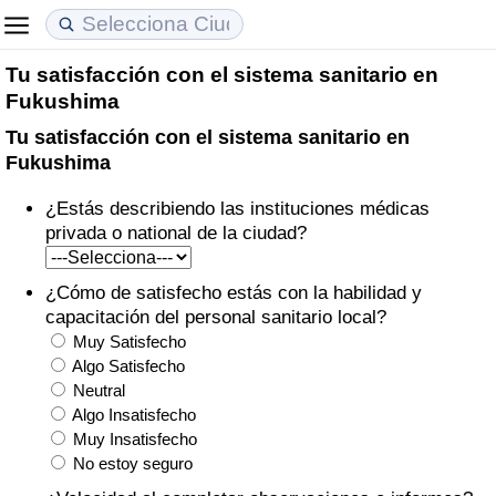
Tu satisfacción con el sistema sanitario en
Coste de vida
Precios de las propiedades
Calidad de Vida
Fukushima
Tu satisfacción con el sistema sanitario en
Índice de Costo de Vida (Actual)
Índice de Precios de Inmuebles (Actual)
Índice de Calidad de Vida
Fukushima
Índice de Costo de Vida
Índice de Precios de Inmuebles
Índice de Calidad de Vida (Actual)
¿Estás describiendo las instituciones médicas
privada o national de la ciudad?
Índice de costo de vida por país
Índice de Precios de Inmuebles por País
Índice de calidad de vida por país
¿Cómo de satisfecho estás con la habilidad y
en aqaba
Delincuencia
capacitación del personal sanitario local?
Muy Satisfecho
Calificación del Índice de Criminalidad
Algo Satisfecho
Neutral
(Actual)
Algo Insatisfecho
Muy Insatisfecho
Índice de Criminalidad
No estoy seguro