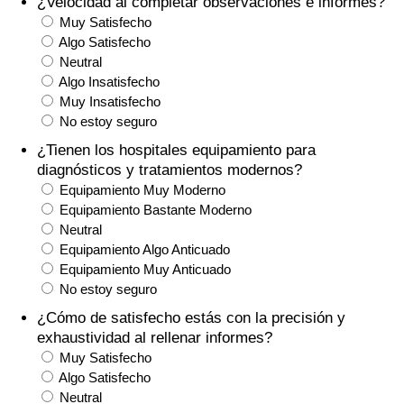
¿Velocidad al completar observaciones e informes?
Índice de criminalidad por país
Muy Satisfecho
Algo Satisfecho
Sanidad
Neutral
Algo Insatisfecho
Índice de Sanidad (Actual)
Muy Insatisfecho
No estoy seguro
Índice de Sanidad
¿Tienen los hospitales equipamiento para
diagnósticos y tratamientos modernos?
Equipamiento Muy Moderno
Índice de Sanidad por País
Equipamiento Bastante Moderno
Neutral
Contaminación
Equipamiento Algo Anticuado
Equipamiento Muy Anticuado
Índice de Contaminación (Actual)
No estoy seguro
¿Cómo de satisfecho estás con la precisión y
Índice de contaminación
exhaustividad al rellenar informes?
Muy Satisfecho
Índice de Contaminación por País
Algo Satisfecho
Neutral