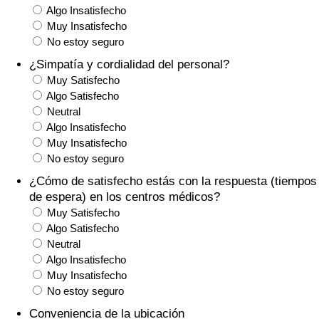
Algo Insatisfecho
Tráfico
Muy Insatisfecho
No estoy seguro
Índice de Tráfico
¿Simpatía y cordialidad del personal?
Muy Satisfecho
Índice de Tráfico (Actual)
Algo Satisfecho
Neutral
Índice de Tráfico por País
Algo Insatisfecho
Muy Insatisfecho
No estoy seguro
¿Cómo de satisfecho estás con la respuesta (tiempos
de espera) en los centros médicos?
Muy Satisfecho
Algo Satisfecho
Neutral
Algo Insatisfecho
Muy Insatisfecho
No estoy seguro
Conveniencia de la ubicación