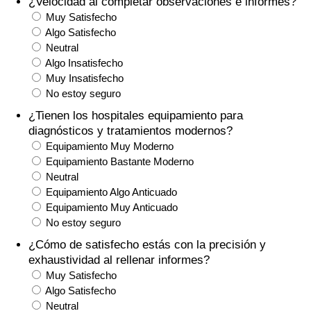
¿Velocidad al completar observaciones e informes?
Índice de criminalidad por país
Muy Satisfecho
Algo Satisfecho
Sanidad
Neutral
Algo Insatisfecho
Índice de Sanidad (Actual)
Muy Insatisfecho
No estoy seguro
Índice de Sanidad
¿Tienen los hospitales equipamiento para
diagnósticos y tratamientos modernos?
Equipamiento Muy Moderno
Índice de Sanidad por País
Equipamiento Bastante Moderno
Neutral
Contaminación
Equipamiento Algo Anticuado
Equipamiento Muy Anticuado
Índice de Contaminación (Actual)
No estoy seguro
¿Cómo de satisfecho estás con la precisión y
Índice de contaminación
exhaustividad al rellenar informes?
Muy Satisfecho
Índice de Contaminación por País
Algo Satisfecho
Neutral