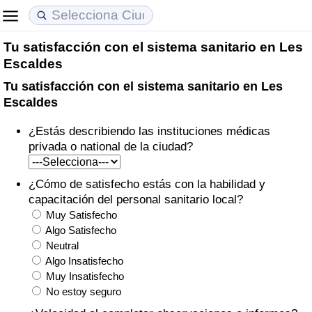
Tu satisfacción con el sistema sanitario en Les
Coste de vida
Precios de las propiedades
Calidad de Vida
Escaldes
Tu satisfacción con el sistema sanitario en Les
Índice de Costo de Vida (Actual)
Índice de Precios de Inmuebles (Actual)
Índice de Calidad de Vida
Escaldes
Índice de Costo de Vida
Índice de Precios de Inmuebles
Índice de Calidad de Vida (Actual)
¿Estás describiendo las instituciones médicas
privada o national de la ciudad?
Índice de costo de vida por país
Índice de Precios de Inmuebles por País
Índice de calidad de vida por país
¿Cómo de satisfecho estás con la habilidad y
en aqaba
Delincuencia
capacitación del personal sanitario local?
Muy Satisfecho
Calificación del Índice de Criminalidad
Algo Satisfecho
Neutral
(Actual)
Algo Insatisfecho
Muy Insatisfecho
Índice de Criminalidad
No estoy seguro