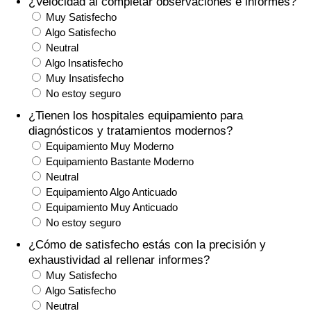
¿Velocidad al completar observaciones e informes?
Índice de criminalidad por país
Muy Satisfecho
Algo Satisfecho
Sanidad
Neutral
Algo Insatisfecho
Índice de Sanidad (Actual)
Muy Insatisfecho
No estoy seguro
Índice de Sanidad
¿Tienen los hospitales equipamiento para
diagnósticos y tratamientos modernos?
Equipamiento Muy Moderno
Índice de Sanidad por País
Equipamiento Bastante Moderno
Neutral
Contaminación
Equipamiento Algo Anticuado
Equipamiento Muy Anticuado
Índice de Contaminación (Actual)
No estoy seguro
¿Cómo de satisfecho estás con la precisión y
Índice de contaminación
exhaustividad al rellenar informes?
Muy Satisfecho
Índice de Contaminación por País
Algo Satisfecho
Neutral