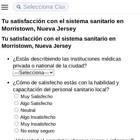
Tu satisfacción con el sistema sanitario en
Coste de vida
Precios de las propiedades
Calidad de Vida
Morristown, Nueva Jersey
Tu satisfacción con el sistema sanitario en
Índice de Costo de Vida (Actual)
Índice de Precios de Inmuebles (Actual)
Índice de Calidad de Vida
Morristown, Nueva Jersey
Índice de Costo de Vida
Índice de Precios de Inmuebles
Índice de Calidad de Vida (Actual)
¿Estás describiendo las instituciones médicas
privada o national de la ciudad?
Índice de costo de vida por país
Índice de Precios de Inmuebles por País
Índice de calidad de vida por país
¿Cómo de satisfecho estás con la habilidad y
en aqaba
Delincuencia
capacitación del personal sanitario local?
Muy Satisfecho
Calificación del Índice de Criminalidad
Algo Satisfecho
Neutral
(Actual)
Algo Insatisfecho
Muy Insatisfecho
Índice de Criminalidad
No estoy seguro