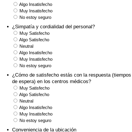
Algo Insatisfecho
Tráfico
Muy Insatisfecho
No estoy seguro
Índice de Tráfico
¿Simpatía y cordialidad del personal?
Muy Satisfecho
Índice de Tráfico (Actual)
Algo Satisfecho
Neutral
Índice de Tráfico por País
Algo Insatisfecho
Muy Insatisfecho
No estoy seguro
¿Cómo de satisfecho estás con la respuesta (tiempos
de espera) en los centros médicos?
Muy Satisfecho
Algo Satisfecho
Neutral
Algo Insatisfecho
Muy Insatisfecho
No estoy seguro
Conveniencia de la ubicación