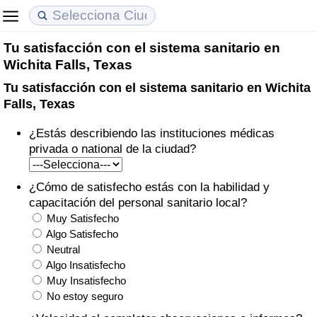
Tu satisfacción con el sistema sanitario en
Coste de vida
Precios de las propiedades
Calidad de Vida
Wichita Falls, Texas
Tu satisfacción con el sistema sanitario en Wichita
Índice de Costo de Vida (Actual)
Índice de Precios de Inmuebles (Actual)
Índice de Calidad de Vida
Falls, Texas
Índice de Costo de Vida
Índice de Precios de Inmuebles
Índice de Calidad de Vida (Actual)
¿Estás describiendo las instituciones médicas
privada o national de la ciudad?
Índice de costo de vida por país
Índice de Precios de Inmuebles por País
Índice de calidad de vida por país
¿Cómo de satisfecho estás con la habilidad y
en aqaba
Delincuencia
capacitación del personal sanitario local?
Muy Satisfecho
Calificación del Índice de Criminalidad
Algo Satisfecho
Neutral
(Actual)
Algo Insatisfecho
Muy Insatisfecho
Índice de Criminalidad
No estoy seguro