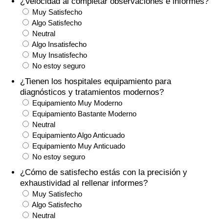
¿Velocidad al completar observaciones e informes?
Índice de criminalidad por país
Muy Satisfecho
Algo Satisfecho
Sanidad
Neutral
Algo Insatisfecho
Índice de Sanidad (Actual)
Muy Insatisfecho
No estoy seguro
Índice de Sanidad
¿Tienen los hospitales equipamiento para
diagnósticos y tratamientos modernos?
Equipamiento Muy Moderno
Índice de Sanidad por País
Equipamiento Bastante Moderno
Neutral
Contaminación
Equipamiento Algo Anticuado
Equipamiento Muy Anticuado
Índice de Contaminación (Actual)
No estoy seguro
¿Cómo de satisfecho estás con la precisión y
Índice de contaminación
exhaustividad al rellenar informes?
Muy Satisfecho
Índice de Contaminación por País
Algo Satisfecho
Neutral