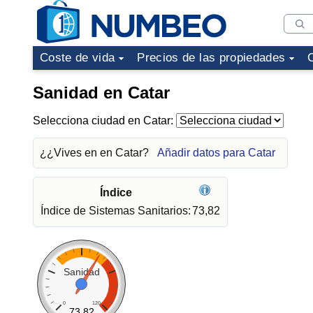
Coste de vida
Precios de las propiedades
Sanidad en Catar
Selecciona ciudad en Catar:
¿¿Vives en en Catar?
Añadir datos para Catar
Índice
Índice de Sistemas Sanitarios:
73,82
Sanidad
0
120
73.82