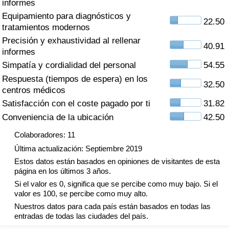
informes
Índice de criminalidad por país
Equipamiento para diagnósticos y
22.50
tratamientos modernos
Sanidad
Precisión y exhaustividad al rellenar
40.91
informes
Índice de Sanidad (Actual)
Simpatía y cordialidad del personal
54.55
Respuesta (tiempos de espera) en los
Índice de Sanidad
32.50
centros médicos
Satisfacción con el coste pagado por ti
31.82
Índice de Sanidad por País
Conveniencia de la ubicación
42.50
Contaminación
Colaboradores: 11
Última actualización: Septiembre 2019
Índice de Contaminación (Actual)
Estos datos están basados en opiniones de visitantes de esta
página en los últimos 3 años.
Si el valor es 0, significa que se percibe como muy bajo. Si el
Índice de contaminación
valor es 100, se percibe como muy alto.
Nuestros datos para cada país están basados en todas las
Índice de Contaminación por País
entradas de todas las ciudades del país.