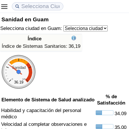
Sanidad en Guam
Coste de vida
Precios de las propiedades
Calidad de Vida
Selecciona ciudad en Guam:
Índice de Costo de Vida (Actual)
Índice de Precios de Inmuebles (Actual)
Índice de Calidad de Vida
Índice
Índice de Sistemas Sanitarios:
36,19
Índice de Costo de Vida
Índice de Precios de Inmuebles
Índice de Calidad de Vida (Actual)
Índice de costo de vida por país
Índice de Precios de Inmuebles por País
Índice de calidad de vida por país
Sanidad
en aqaba
Delincuencia
0
120
36.19
Calificación del Índice de Criminalidad
% de
Elemento de Sistema de Salud analizado
(Actual)
Satisfacción
Habilidad y capacitación del personal
34.09
Índice de Criminalidad
médico
Velocidad al completar observaciones e
35.00