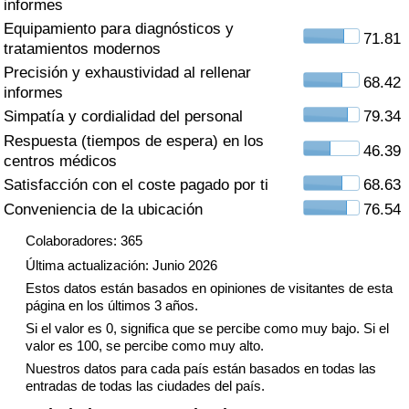
informes
Índice de criminalidad por país
Equipamiento para diagnósticos y
71.81
tratamientos modernos
Sanidad
Precisión y exhaustividad al rellenar
68.42
informes
Índice de Sanidad (Actual)
Simpatía y cordialidad del personal
79.34
Respuesta (tiempos de espera) en los
Índice de Sanidad
46.39
centros médicos
Satisfacción con el coste pagado por ti
68.63
Índice de Sanidad por País
Conveniencia de la ubicación
76.54
Contaminación
Colaboradores: 365
Última actualización: Junio 2026
Índice de Contaminación (Actual)
Estos datos están basados en opiniones de visitantes de esta
página en los últimos 3 años.
Si el valor es 0, significa que se percibe como muy bajo. Si el
Índice de contaminación
valor es 100, se percibe como muy alto.
Nuestros datos para cada país están basados en todas las
Índice de Contaminación por País
entradas de todas las ciudades del país.