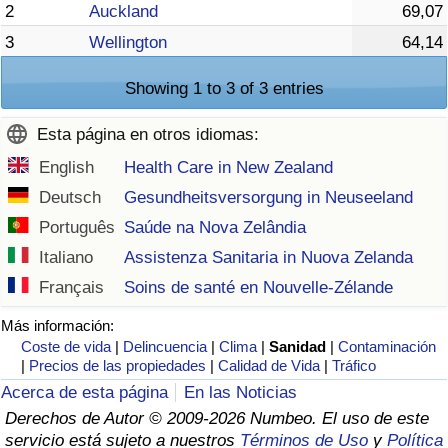
2
Auckland
69,07
3
Wellington
64,14
Showing 1 to 3 of 3 entries
Esta página en otros idiomas:
English
Health Care in New Zealand
Deutsch
Gesundheitsversorgung in Neuseeland
Português
Saúde na Nova Zelândia
Italiano
Assistenza Sanitaria in Nuova Zelanda
Français
Soins de santé en Nouvelle-Zélande
Más información:
Coste de vida
|
Delincuencia
|
Clima
|
Sanidad
|
Contaminación
|
Precios de las propiedades
|
Calidad de Vida
|
Tráfico
Acerca de esta página
En las Noticias
Derechos de Autor © 2009-2026 Numbeo. El uso de este
servicio está sujeto a nuestros
Términos de Uso
y
Política