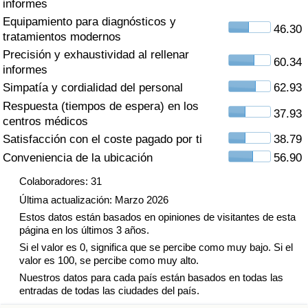
informes
Índice de criminalidad por país
Equipamiento para diagnósticos y
46.30
tratamientos modernos
Sanidad
Precisión y exhaustividad al rellenar
60.34
informes
Índice de Sanidad (Actual)
Simpatía y cordialidad del personal
62.93
Respuesta (tiempos de espera) en los
Índice de Sanidad
37.93
centros médicos
Satisfacción con el coste pagado por ti
38.79
Índice de Sanidad por País
Conveniencia de la ubicación
56.90
Contaminación
Colaboradores: 31
Última actualización: Marzo 2026
Índice de Contaminación (Actual)
Estos datos están basados en opiniones de visitantes de esta
página en los últimos 3 años.
Si el valor es 0, significa que se percibe como muy bajo. Si el
Índice de contaminación
valor es 100, se percibe como muy alto.
Nuestros datos para cada país están basados en todas las
Índice de Contaminación por País
entradas de todas las ciudades del país.