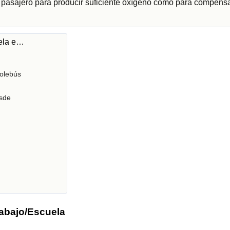
r pasajero para producir suficiente oxígeno como para compensa
uela e…
olebús
sde
rabajo/Escuela