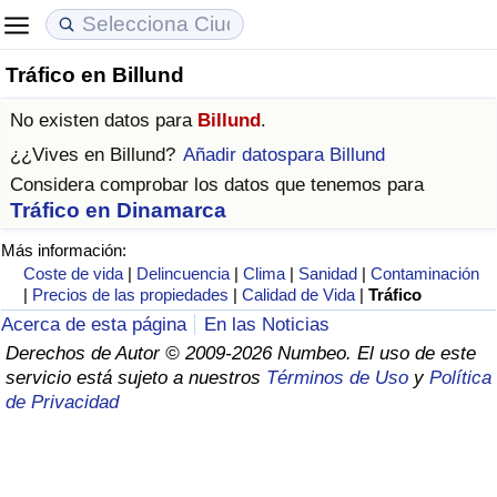
Tráfico en Billund
Coste de vida
Precios de las propiedades
Calidad de Vida
No existen datos para
Billund
.
Índice de Costo de Vida (Actual)
Índice de Precios de Inmuebles (Actual)
Índice de Calidad de Vida
¿¿Vives en
Billund
?
Añadir datospara Billund
Considera comprobar los datos que tenemos para
Índice de Costo de Vida
Índice de Precios de Inmuebles
Índice de Calidad de Vida (Actual)
Tráfico en Dinamarca
Más información:
Índice de costo de vida por país
Índice de Precios de Inmuebles por País
Índice de calidad de vida por país
Coste de vida
|
Delincuencia
|
Clima
|
Sanidad
|
Contaminación
|
Precios de las propiedades
|
Calidad de Vida
|
Tráfico
en aqaba
Delincuencia
Acerca de esta página
En las Noticias
Derechos de Autor © 2009-2026 Numbeo. El uso de este
Calificación del Índice de Criminalidad
servicio está sujeto a nuestros
Términos de Uso
y
Política
(Actual)
de Privacidad
Índice de Criminalidad