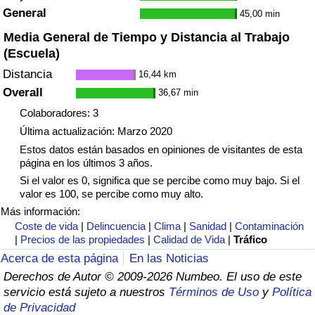
General
Tráfico
45,00 min
Media General de Tiempo y Distancia al Trabajo
Índice de Tráfico
(Escuela)
Distancia
16,44 km
Índice de Tráfico (Actual)
Overall
36,67 min
Colaboradores: 3
Índice de Tráfico por País
Última actualización: Marzo 2020
Estos datos están basados en opiniones de visitantes de esta
página en los últimos 3 años.
Si el valor es 0, significa que se percibe como muy bajo. Si el
valor es 100, se percibe como muy alto.
Más información:
Coste de vida
|
Delincuencia
|
Clima
|
Sanidad
|
Contaminación
|
Precios de las propiedades
|
Calidad de Vida
|
Tráfico
Acerca de esta página
En las Noticias
Derechos de Autor © 2009-2026 Numbeo. El uso de este
servicio está sujeto a nuestros
Términos de Uso
y
Política
de Privacidad