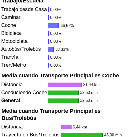
Trabajo/Escuela
Índice de criminalidad por país
Trabajo desde Casa
0,00%
Caminar
0,00%
Sanidad
Coche
66,67%
Bicicleta
Índice de Sanidad (Actual)
0,00%
Motocicleta
0,00%
Autobús/Trolebús
Índice de Sanidad
33,33%
Tranvía
0,00%
Índice de Sanidad por País
Tren/Metro
0,00%
Media cuando Transporte Principal es Coche
Contaminación
Distancia
21,44 km
Conduciendo Coche
32,50 min
Índice de Contaminación (Actual)
General
32,50 min
Media cuando Transporte Principal es
Índice de contaminación
Bus/Trolebús
Distancia
Índice de Contaminación por País
6,44 km
Trayecto en Bus/Trolebús
45,00 min