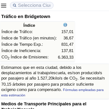
Tráfico en Bridgetown
Coste de vida
Precios de las propiedades
Calidad de Vida
Índice
Índice de Costo de Vida (Actual)
Índice de Precios de Inmuebles (Actual)
Índice de Calidad de Vida
Índice de Tráfico:
157,01
Índice de Tráfico (en minutos):
36,67
Índice de Costo de Vida
Índice de Precios de Inmuebles
Índice de Calidad de Vida (Actual)
Índice de Tiempo Exp.:
831,47
Índice de Ineficiencia:
137,81
Índice de costo de vida por país
Índice de Precios de Inmuebles por País
Índice de calidad de vida por país
CO
Índice de Emisiones:
6.363,33
2
Estimamos que en esta ciudad, debido a los
en aqaba
Delincuencia
desplazamientos al trabajo/escuela, es/son producido/s
por pasajero al año 1.527,20kilo/s de CO
. Se necesita/n
2
Calificación del Índice de Criminalidad
70,15 árboles por pasajero para producir suficiente
(Actual)
oxígeno como para compensarlo.
Fórmulas empleadas para
esta estimación
Índice de Criminalidad
Medios de Transporte Principales para el