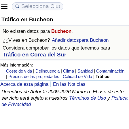
Tráfico en Bucheon
Coste de vida
Precios de las propiedades
Calidad de Vida
No existen datos para
Bucheon
.
Índice de Costo de Vida (Actual)
Índice de Precios de Inmuebles (Actual)
Índice de Calidad de Vida
¿¿Vives en
Bucheon
?
Añadir datospara Bucheon
Considera comprobar los datos que tenemos para
Índice de Costo de Vida
Índice de Precios de Inmuebles
Índice de Calidad de Vida (Actual)
Tráfico en Corea del Sur
Más información:
Índice de costo de vida por país
Índice de Precios de Inmuebles por País
Índice de calidad de vida por país
Coste de vida
|
Delincuencia
|
Clima
|
Sanidad
|
Contaminación
|
Precios de las propiedades
|
Calidad de Vida
|
Tráfico
en aqaba
Delincuencia
Acerca de esta página
En las Noticias
Derechos de Autor © 2009-2026 Numbeo. El uso de este
Calificación del Índice de Criminalidad
servicio está sujeto a nuestros
Términos de Uso
y
Política
(Actual)
de Privacidad
Índice de Criminalidad