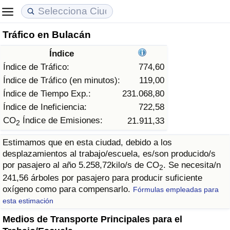
Tráfico en Bulacán
Coste de vida
Precios de las propiedades
Calidad de Vida
Índice
Índice de Costo de Vida (Actual)
Índice de Precios de Inmuebles (Actual)
Índice de Calidad de Vida
Índice de Tráfico:
774,60
Índice de Tráfico (en minutos):
119,00
Índice de Costo de Vida
Índice de Precios de Inmuebles
Índice de Calidad de Vida (Actual)
Índice de Tiempo Exp.:
231.068,80
Índice de Ineficiencia:
722,58
Índice de costo de vida por país
Índice de Precios de Inmuebles por País
Índice de calidad de vida por país
CO
Índice de Emisiones:
21.911,33
2
Estimamos que en esta ciudad, debido a los
en aqaba
Delincuencia
desplazamientos al trabajo/escuela, es/son producido/s
por pasajero al año 5.258,72kilo/s de CO
. Se necesita/n
2
Calificación del Índice de Criminalidad (Actual)
241,56 árboles por pasajero para producir suficiente
oxígeno como para compensarlo.
Fórmulas empleadas para
Índice de Criminalidad
esta estimación
Medios de Transporte Principales para el
Índice de criminalidad por país