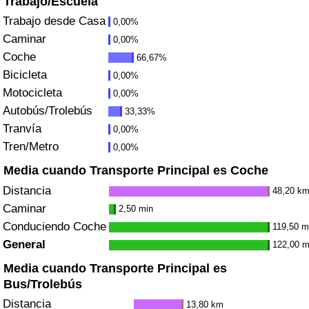
Trabajo/Escuela
Trabajo desde Casa
0,00%
Sanidad
Caminar
0,00%
Coche
66,67%
Índice de Sanidad (Actual)
Bicicleta
0,00%
Motocicleta
0,00%
Índice de Sanidad
Autobús/Trolebús
33,33%
Tranvía
Índice de Sanidad por País
0,00%
Tren/Metro
0,00%
Contaminación
Media cuando Transporte Principal es Coche
Distancia
48,20 k
Índice de Contaminación (Actual)
Caminar
2,50 min
Conduciendo Coche
119,50 m
Índice de contaminación
General
122,00 m
Media cuando Transporte Principal es
Índice de Contaminación por País
Bus/Trolebús
Distancia
13,80 km
Tráfico