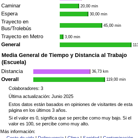
Caminar
20,00 min
Espera
Índice de Tráfico
30,00 min
Trayecto en
45,00 min
Bus/Trolebús
Índice de Tráfico (Actual)
Trayecto en Metro
3,00 min
General
11
Índice de Tráfico por País
Media General de Tiempo y Distancia al Trabajo
(Escuela)
Distancia
36,73 km
Overall
119,00 min
Colaboradores: 3
Última actualización: Junio 2025
Estos datos están basados en opiniones de visitantes de esta
página en los últimos 3 años.
Si el valor es 0, significa que se percibe como muy bajo. Si el
valor es 100, se percibe como muy alto.
Más información:
Coste de vida
|
Delincuencia
|
Clima
|
Sanidad
|
Contaminación