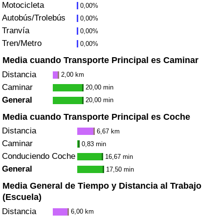
Motocicleta
0,00%
Tráfico
Autobús/Trolebús
0,00%
Tranvía
0,00%
Índice de Tráfico
Tren/Metro
0,00%
Índice de Tráfico (Actual)
Media cuando Transporte Principal es Caminar
Distancia
2,00 km
Índice de Tráfico por País
Caminar
20,00 min
General
20,00 min
Media cuando Transporte Principal es Coche
Distancia
6,67 km
Caminar
0,83 min
Conduciendo Coche
16,67 min
General
17,50 min
Media General de Tiempo y Distancia al Trabajo
(Escuela)
Distancia
6,00 km