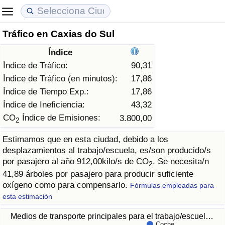
Tráfico en Caxias do Sul
Coste de vida
Precios de las propiedades
Calidad de Vida
Índice
Índice de Costo de Vida (Actual)
Índice de Precios de Inmuebles (Actual)
Índice de Calidad de Vida
Índice de Tráfico:
90,31
Índice de Tráfico (en minutos):
17,86
Índice de Costo de Vida
Índice de Precios de Inmuebles
Índice de Calidad de Vida (Actual)
Índice de Tiempo Exp.:
17,86
Índice de Ineficiencia:
43,32
Índice de costo de vida por país
Índice de Precios de Inmuebles por País
Índice de calidad de vida por país
CO
Índice de Emisiones:
3.800,00
2
Estimamos que en esta ciudad, debido a los
en aqaba
Delincuencia
desplazamientos al trabajo/escuela, es/son producido/s
por pasajero al año 912,00kilo/s de CO
. Se necesita/n
2
Calificación del Índice de Criminalidad
41,89 árboles por pasajero para producir suficiente
(Actual)
oxígeno como para compensarlo.
Fórmulas empleadas para
esta estimación
Índice de Criminalidad
Medios de transporte principales para el trabajo/escuel…
Coche