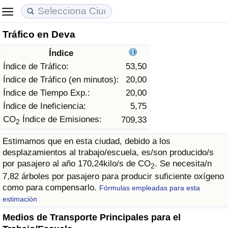
Tráfico en Deva
Coste de vida
Precios de las propiedades
Calidad de Vida
Índice
Índice de Costo de Vida (Actual)
Índice de Precios de Inmuebles (Actual)
Índice de Calidad de Vida
Índice de Tráfico:
53,50
Índice de Tráfico (en minutos):
20,00
Índice de Costo de Vida
Índice de Precios de Inmuebles
Índice de Calidad de Vida (Actual)
Índice de Tiempo Exp.:
20,00
Índice de Ineficiencia:
5,75
Índice de costo de vida por país
Índice de Precios de Inmuebles por País
Índice de calidad de vida por país
CO
Índice de Emisiones:
709,33
2
Estimamos que en esta ciudad, debido a los
en aqaba
Delincuencia
desplazamientos al trabajo/escuela, es/son producido/s
por pasajero al año 170,24kilo/s de CO
. Se necesita/n
2
Calificación del Índice de Criminalidad
7,82 árboles por pasajero para producir suficiente oxígeno
(Actual)
como para compensarlo.
Fórmulas empleadas para esta
estimación
Índice de Criminalidad
Medios de Transporte Principales para el