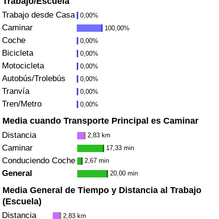
Trabajo/Escuela
Índice de criminalidad por país
Trabajo desde Casa
0,00%
Caminar
100,00%
Sanidad
Coche
0,00%
Bicicleta
Índice de Sanidad (Actual)
0,00%
Motocicleta
0,00%
Autobús/Trolebús
Índice de Sanidad
0,00%
Tranvía
0,00%
Índice de Sanidad por País
Tren/Metro
0,00%
Media cuando Transporte Principal es Caminar
Contaminación
Distancia
2,83 km
Caminar
17,33 min
Índice de Contaminación (Actual)
Conduciendo Coche
2,67 min
General
20,00 min
Índice de contaminación
Media General de Tiempo y Distancia al Trabajo
(Escuela)
Índice de Contaminación por País
Distancia
2,83 km