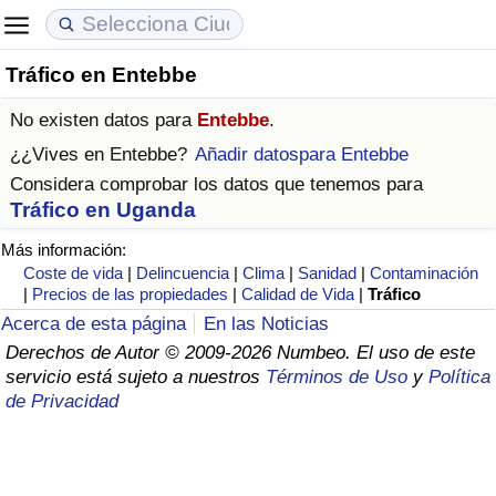
Tráfico en Entebbe
Coste de vida
Precios de las propiedades
Calidad de Vida
No existen datos para
Entebbe
.
Índice de Costo de Vida (Actual)
Índice de Precios de Inmuebles (Actual)
Índice de Calidad de Vida
¿¿Vives en
Entebbe
?
Añadir datospara Entebbe
Considera comprobar los datos que tenemos para
Índice de Costo de Vida
Índice de Precios de Inmuebles
Índice de Calidad de Vida (Actual)
Tráfico en Uganda
Más información:
Índice de costo de vida por país
Índice de Precios de Inmuebles por País
Índice de calidad de vida por país
Coste de vida
|
Delincuencia
|
Clima
|
Sanidad
|
Contaminación
|
Precios de las propiedades
|
Calidad de Vida
|
Tráfico
en aqaba
Delincuencia
Acerca de esta página
En las Noticias
Derechos de Autor © 2009-2026 Numbeo. El uso de este
Calificación del Índice de Criminalidad
servicio está sujeto a nuestros
Términos de Uso
y
Política
(Actual)
de Privacidad
Índice de Criminalidad