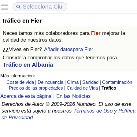
Tráfico en Fier
Coste de vida
Precios de las propiedades
Calidad de Vida
Necesitamos más colaboradores para
Fier
mejorar la
Índice de Costo de Vida (Actual)
Índice de Precios de Inmuebles (Actual)
Índice de Calidad de Vida
calidad de nuestros datos.
¿¿Vives en
Fier
?
Añadir datospara Fier
Índice de Costo de Vida
Índice de Precios de Inmuebles
Índice de Calidad de Vida (Actual)
Considera comprobar los datos que tenemos para
Tráfico en Albania
Índice de costo de vida por país
Índice de Precios de Inmuebles por País
Índice de calidad de vida por país
Más información:
Coste de vida
|
Delincuencia
|
Clima
|
Sanidad
|
Contaminación
en aqaba
Delincuencia
|
Precios de las propiedades
|
Calidad de Vida
|
Tráfico
Acerca de esta página
En las Noticias
Calificación del Índice de Criminalidad
Derechos de Autor © 2009-2026 Numbeo. El uso de este
(Actual)
servicio está sujeto a nuestros
Términos de Uso
y
Política
de Privacidad
Índice de Criminalidad