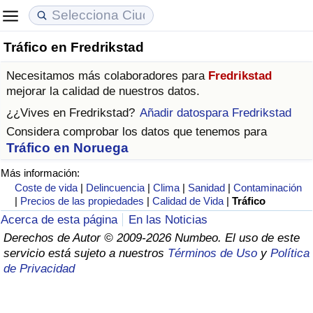
Tráfico en Fredrikstad
Coste de vida
Precios de las propiedades
Calidad de Vida
Necesitamos más colaboradores para
Fredrikstad
Índice de Costo de Vida (Actual)
Índice de Precios de Inmuebles (Actual)
Índice de Calidad de Vida
mejorar la calidad de nuestros datos.
¿¿Vives en
Fredrikstad
?
Añadir datospara Fredrikstad
Índice de Costo de Vida
Índice de Precios de Inmuebles
Índice de Calidad de Vida (Actual)
Considera comprobar los datos que tenemos para
Tráfico en Noruega
Índice de costo de vida por país
Índice de Precios de Inmuebles por País
Índice de calidad de vida por país
Más información:
Coste de vida
|
Delincuencia
|
Clima
|
Sanidad
|
Contaminación
en aqaba
Delincuencia
|
Precios de las propiedades
|
Calidad de Vida
|
Tráfico
Acerca de esta página
En las Noticias
Calificación del Índice de Criminalidad
Derechos de Autor © 2009-2026 Numbeo. El uso de este
(Actual)
servicio está sujeto a nuestros
Términos de Uso
y
Política
de Privacidad
Índice de Criminalidad