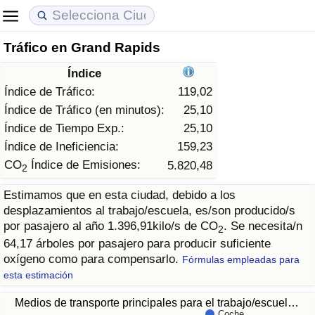
Tráfico en Grand Rapids
Coste de vida
Precios de las propiedades
Calidad de Vida
Índice
Índice de Costo de Vida (Actual)
Índice de Precios de Inmuebles (Actual)
Índice de Calidad de Vida
Índice de Tráfico:
119,02
Índice de Tráfico (en minutos):
25,10
Índice de Costo de Vida
Índice de Precios de Inmuebles
Índice de Calidad de Vida (Actual)
Índice de Tiempo Exp.:
25,10
Índice de Ineficiencia:
159,23
Índice de costo de vida por país
Índice de Precios de Inmuebles por País
Índice de calidad de vida por país
CO
Índice de Emisiones:
5.820,48
2
Estimamos que en esta ciudad, debido a los
en aqaba
Delincuencia
desplazamientos al trabajo/escuela, es/son producido/s
por pasajero al año 1.396,91kilo/s de CO
. Se necesita/n
2
Calificación del Índice de Criminalidad
64,17 árboles por pasajero para producir suficiente
(Actual)
oxígeno como para compensarlo.
Fórmulas empleadas para
esta estimación
Índice de Criminalidad
Medios de transporte principales para el trabajo/escuel…
Coche