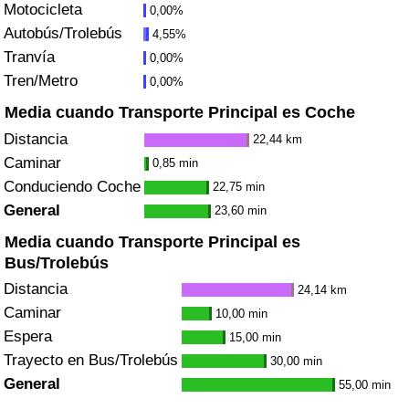
Motocicleta
0,00%
Tráfico
Autobús/Trolebús
4,55%
Tranvía
0,00%
Índice de Tráfico
Tren/Metro
0,00%
Índice de Tráfico (Actual)
Media cuando Transporte Principal es Coche
Distancia
22,44 km
Índice de Tráfico por País
Caminar
0,85 min
Conduciendo Coche
22,75 min
General
23,60 min
Media cuando Transporte Principal es
Bus/Trolebús
Distancia
24,14 km
Caminar
10,00 min
Espera
15,00 min
Trayecto en Bus/Trolebús
30,00 min
General
55,00 min