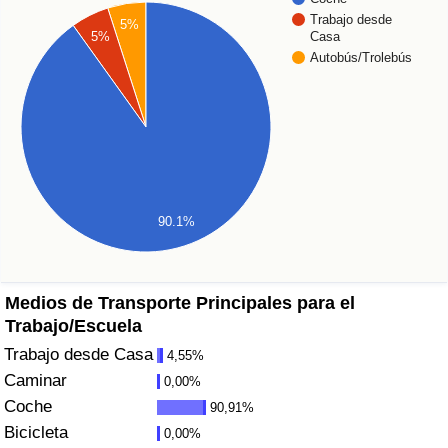
Índice de criminalidad por país
Trabajo desde
5%
5%
Casa
Autobús/Trolebús
Sanidad
Índice de Sanidad (Actual)
Índice de Sanidad
Índice de Sanidad por País
90.1%
Contaminación
Medios de Transporte Principales para el
Índice de Contaminación (Actual)
Trabajo/Escuela
Trabajo desde Casa
4,55%
Índice de contaminación
Caminar
0,00%
Coche
90,91%
Índice de Contaminación por País
Bicicleta
0,00%