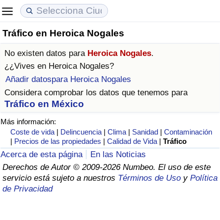
Tráfico en Heroica Nogales
Coste de vida
Precios de las propiedades
Calidad de Vida
No existen datos para
Heroica Nogales
.
Índice de Costo de Vida (Actual)
Índice de Precios de Inmuebles (Actual)
Índice de Calidad de Vida
¿¿Vives en
Heroica Nogales
?
Añadir datospara Heroica Nogales
Índice de Costo de Vida
Índice de Precios de Inmuebles
Índice de Calidad de Vida (Actual)
Considera comprobar los datos que tenemos para
Tráfico en México
Índice de costo de vida por país
Índice de Precios de Inmuebles por País
Índice de calidad de vida por país
Más información:
Coste de vida
|
Delincuencia
|
Clima
|
Sanidad
|
Contaminación
en aqaba
Delincuencia
|
Precios de las propiedades
|
Calidad de Vida
|
Tráfico
Acerca de esta página
En las Noticias
Calificación del Índice de Criminalidad
Derechos de Autor © 2009-2026 Numbeo. El uso de este
(Actual)
servicio está sujeto a nuestros
Términos de Uso
y
Política
de Privacidad
Índice de Criminalidad