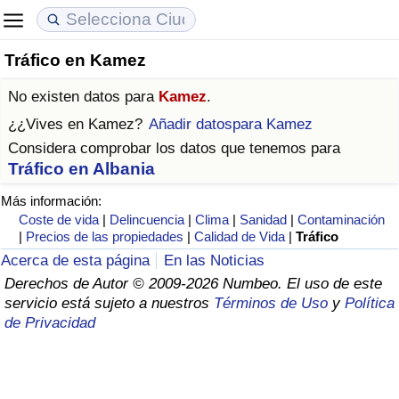
Tráfico en Kamez
Coste de vida
Precios de las propiedades
Calidad de Vida
No existen datos para
Kamez
.
Índice de Costo de Vida (Actual)
Índice de Precios de Inmuebles (Actual)
Índice de Calidad de Vida
¿¿Vives en
Kamez
?
Añadir datospara Kamez
Considera comprobar los datos que tenemos para
Índice de Costo de Vida
Índice de Precios de Inmuebles
Índice de Calidad de Vida (Actual)
Tráfico en Albania
Más información:
Índice de costo de vida por país
Índice de Precios de Inmuebles por País
Índice de calidad de vida por país
Coste de vida
|
Delincuencia
|
Clima
|
Sanidad
|
Contaminación
|
Precios de las propiedades
|
Calidad de Vida
|
Tráfico
en aqaba
Delincuencia
Acerca de esta página
En las Noticias
Derechos de Autor © 2009-2026 Numbeo. El uso de este
Calificación del Índice de Criminalidad
servicio está sujeto a nuestros
Términos de Uso
y
Política
(Actual)
de Privacidad
Índice de Criminalidad