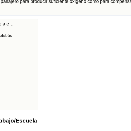
r pasajero para producir suficiente oxígeno como para compensa
uela e…
olebús
rabajo/Escuela