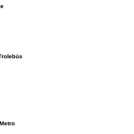
he
Trolebús
/Metro