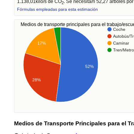
1.138,01kilo/s de CO
. Se necesita/n 52,27 árboles po
2
Fórmulas empleadas para esta estimación
Medios de transporte principales para el trabajo/esc
Coche
Autobús/Tr
17%
Caminar
Tren/Metro
52%
28%
Medios de Transporte Principales para el T