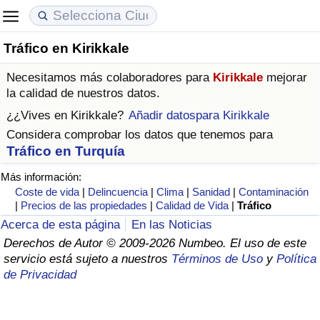
Tráfico en Kirikkale
Coste de vida
Precios de las propiedades
Calidad de Vida
Necesitamos más colaboradores para
Kirikkale
mejorar
Índice de Costo de Vida (Actual)
Índice de Precios de Inmuebles (Actual)
Índice de Calidad de Vida
la calidad de nuestros datos.
¿¿Vives en
Kirikkale
?
Añadir datospara Kirikkale
Índice de Costo de Vida
Índice de Precios de Inmuebles
Índice de Calidad de Vida (Actual)
Considera comprobar los datos que tenemos para
Tráfico en Turquía
Índice de costo de vida por país
Índice de Precios de Inmuebles por País
Índice de calidad de vida por país
Más información:
Coste de vida
|
Delincuencia
|
Clima
|
Sanidad
|
Contaminación
en aqaba
Delincuencia
|
Precios de las propiedades
|
Calidad de Vida
|
Tráfico
Acerca de esta página
En las Noticias
Calificación del Índice de Criminalidad
Derechos de Autor © 2009-2026 Numbeo. El uso de este
(Actual)
servicio está sujeto a nuestros
Términos de Uso
y
Política
de Privacidad
Índice de Criminalidad