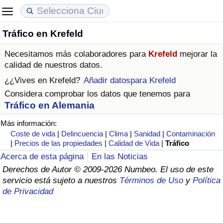
Tráfico en Krefeld
Coste de vida
Precios de las propiedades
Calidad de Vida
Necesitamos más colaboradores para
Krefeld
mejorar la
Índice de Costo de Vida (Actual)
Índice de Precios de Inmuebles (Actual)
Índice de Calidad de Vida
calidad de nuestros datos.
¿¿Vives en
Krefeld
?
Añadir datospara Krefeld
Índice de Costo de Vida
Índice de Precios de Inmuebles
Índice de Calidad de Vida (Actual)
Considera comprobar los datos que tenemos para
Tráfico en Alemania
Índice de costo de vida por país
Índice de Precios de Inmuebles por País
Índice de calidad de vida por país
Más información:
Coste de vida
|
Delincuencia
|
Clima
|
Sanidad
|
Contaminación
en aqaba
Delincuencia
|
Precios de las propiedades
|
Calidad de Vida
|
Tráfico
Acerca de esta página
En las Noticias
Calificación del Índice de Criminalidad
Derechos de Autor © 2009-2026 Numbeo. El uso de este
(Actual)
servicio está sujeto a nuestros
Términos de Uso
y
Política
de Privacidad
Índice de Criminalidad