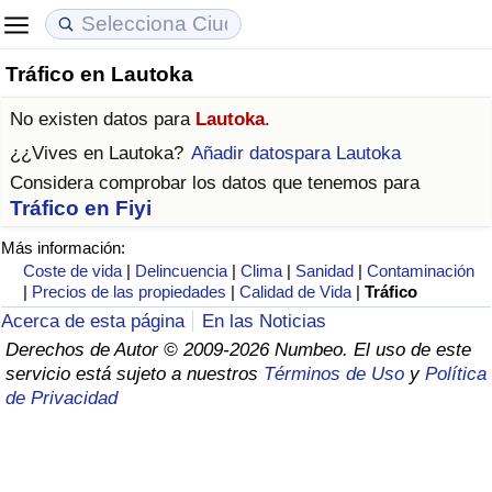
Tráfico en Lautoka
Coste de vida
Precios de las propiedades
Calidad de Vida
No existen datos para
Lautoka
.
Índice de Costo de Vida (Actual)
Índice de Precios de Inmuebles (Actual)
Índice de Calidad de Vida
¿¿Vives en
Lautoka
?
Añadir datospara Lautoka
Considera comprobar los datos que tenemos para
Índice de Costo de Vida
Índice de Precios de Inmuebles
Índice de Calidad de Vida (Actual)
Tráfico en Fiyi
Más información:
Índice de costo de vida por país
Índice de Precios de Inmuebles por País
Índice de calidad de vida por país
Coste de vida
|
Delincuencia
|
Clima
|
Sanidad
|
Contaminación
|
Precios de las propiedades
|
Calidad de Vida
|
Tráfico
en aqaba
Delincuencia
Acerca de esta página
En las Noticias
Derechos de Autor © 2009-2026 Numbeo. El uso de este
Calificación del Índice de Criminalidad
servicio está sujeto a nuestros
Términos de Uso
y
Política
(Actual)
de Privacidad
Índice de Criminalidad