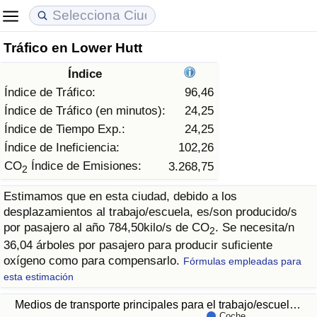
Tráfico en Lower Hutt
Coste de vida
Precios de las propiedades
Calidad de Vida
Índice
Índice de Costo de Vida (Actual)
Índice de Precios de Inmuebles (Actual)
Índice de Calidad de Vida
Índice de Tráfico:
96,46
Índice de Tráfico (en minutos):
24,25
Índice de Costo de Vida
Índice de Precios de Inmuebles
Índice de Calidad de Vida (Actual)
Índice de Tiempo Exp.:
24,25
Índice de Ineficiencia:
102,26
Índice de costo de vida por país
Índice de Precios de Inmuebles por País
Índice de calidad de vida por país
CO
Índice de Emisiones:
3.268,75
2
Estimamos que en esta ciudad, debido a los
en aqaba
Delincuencia
desplazamientos al trabajo/escuela, es/son producido/s
por pasajero al año 784,50kilo/s de CO
. Se necesita/n
2
Calificación del Índice de Criminalidad
36,04 árboles por pasajero para producir suficiente
(Actual)
oxígeno como para compensarlo.
Fórmulas empleadas para
esta estimación
Índice de Criminalidad
Medios de transporte principales para el trabajo/escuel…
Coche