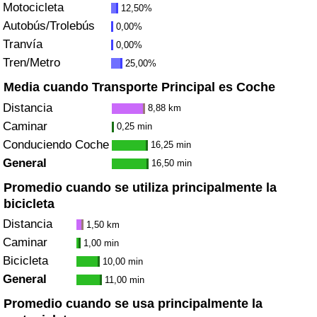
Motocicleta
12,50%
Tráfico
Autobús/Trolebús
0,00%
Tranvía
0,00%
Índice de Tráfico
Tren/Metro
25,00%
Índice de Tráfico (Actual)
Media cuando Transporte Principal es Coche
Distancia
8,88 km
Índice de Tráfico por País
Caminar
0,25 min
Conduciendo Coche
16,25 min
General
16,50 min
Promedio cuando se utiliza principalmente la
bicicleta
Distancia
1,50 km
Caminar
1,00 min
Bicicleta
10,00 min
General
11,00 min
Promedio cuando se usa principalmente la