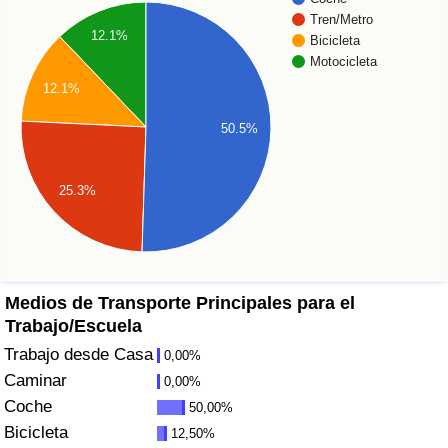
Índice de criminalidad por país
Tren/Metro
12.1%
Bicicleta
Sanidad
Motocicleta
12.1%
Índice de Sanidad (Actual)
50.5%
Índice de Sanidad
25.3%
Índice de Sanidad por País
Contaminación
Medios de Transporte Principales para el
Índice de Contaminación (Actual)
Trabajo/Escuela
Trabajo desde Casa
0,00%
Índice de contaminación
Caminar
0,00%
Coche
50,00%
Índice de Contaminación por País
Bicicleta
12,50%