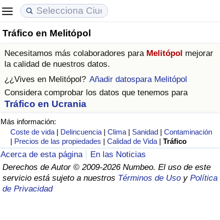
Tráfico en Melitópol
Coste de vida
Precios de las propiedades
Calidad de Vida
Necesitamos más colaboradores para
Melitópol
mejorar
Índice de Costo de Vida (Actual)
Índice de Precios de Inmuebles (Actual)
Índice de Calidad de Vida
la calidad de nuestros datos.
¿¿Vives en
Melitópol
?
Añadir datospara Melitópol
Índice de Costo de Vida
Índice de Precios de Inmuebles
Índice de Calidad de Vida (Actual)
Considera comprobar los datos que tenemos para
Tráfico en Ucrania
Índice de costo de vida por país
Índice de Precios de Inmuebles por País
Índice de calidad de vida por país
Más información:
Coste de vida
|
Delincuencia
|
Clima
|
Sanidad
|
Contaminación
en aqaba
Delincuencia
|
Precios de las propiedades
|
Calidad de Vida
|
Tráfico
Acerca de esta página
En las Noticias
Calificación del Índice de Criminalidad
Derechos de Autor © 2009-2026 Numbeo. El uso de este
(Actual)
servicio está sujeto a nuestros
Términos de Uso
y
Política
de Privacidad
Índice de Criminalidad